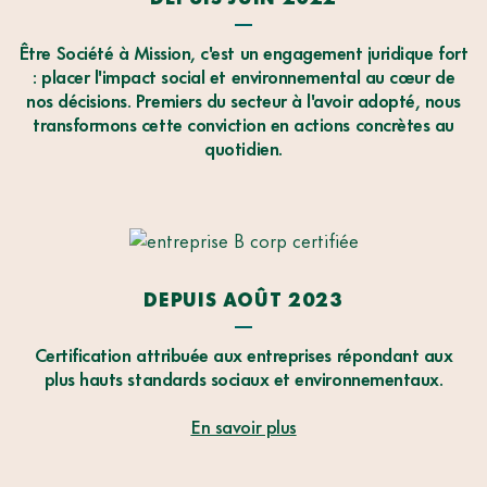
Parce
qu'en
croit
Être Société à Mission, c'est un engagement juridique fort
que
: placer l'impact social et environnemental au cœur de
la
nos décisions. Premiers du secteur à l'avoir adopté, nous
RESTAURATiON
transformons cette conviction en actions concrètes au
D'ENTREPRISE
quotidien.
peut
êvre
un
LEVIER
PUISSANT
pour
réconcilier
DEPUIS AOÛT 2023
PLAISIR,
SANTÉ,
JUSTICE
Certification attribuée aux entreprises répondant aux
SOCIALE
plus hauts standards sociaux et environnementaux.
et
RESPECT
des
En savoir plus
ÉCOSYSTÈMES