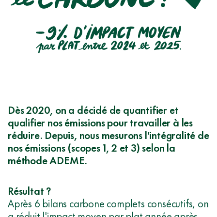
DOUCEMENT
-
LE
9%
CARBONE
D'IMPACT
MOYEN
PAR
PLAT
ENTRE
2024
Dès 2020, on a décidé de quantifier et
ET
qualifier nos émissions pour travailler à les
2025.
réduire. Depuis, nous mesurons l'intégralité de
nos émissions (scopes 1, 2 et 3) selon la
méthode ADEME.
Résultat ?
Après 6 bilans carbone complets consécutifs, on
a réduit l'impact moyen par plat année après