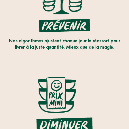
PRÉVENIR
Nos algorithmes ajustent chaque jour le réassort pour
livrer à la juste quantité. Mieux que de la magie.
3
ACTIONS
DIMINUER
POUR
LIMİTER