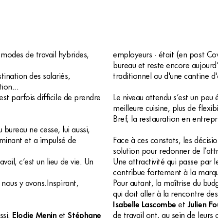
 modes de travail hybrides,
employeurs - était (en post Cov
bureau et reste encore aujourd’h
tination des salariés,
traditionnel ou d'une cantine d
ion...
est parfois difficile de prendre
Le niveau attendu s’est un peu 
meilleure cuisine, plus de flexibi
Bref, la restauration en entre
bureau ne cesse, lui aussi,
ulminant et a impulsé de
Face à ces constats, les décisio
solution pour redonner de l’attr
vail, c’est un lieu de vie. Un
Une attractivité qui passe par le
contribue fortement à la marq
e nous y avons.Inspirant,
Pour autant, la maîtrise du bud
qui doit aller à la rencontre d
Isabelle Lascombe
et
Julien F
ssi.
Elodie Menin
et
Stéphane
de travail ont, au sein de leurs