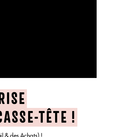
RISE
CASSE-TÊTE !
l & des Achats) !