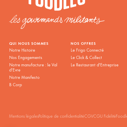
QUI NOUS SOMMES
NOS OFFRES
Notre Histoire
Le Frigo Connecté
Nos Engagements
Le Click & Collect
Notre manufacture : le Val
Le Restaurant d'Entreprise
d'Evre
Notre Manifesto
B Corp
Mentions légales
Politique de confidentialité
CGV
CGU Fidélité
Foodl
Plateforme de Gestion du Consentement : Personnalisez vos
Axeptio consent