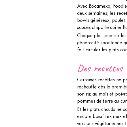
Avec Bocamexa, Foodles 
deux semaines, les recet
bowls généreux, poulet 
sauces chipotle qui enf
Chaque plat joue sur les
générosité spontanée qui
fait circuler les plats 
Des recettes 
Certaines recettes ne p
réchauffe dès la premiè
son riz au maïs et poiv
pommes de terre au cumi
Et les plats chauds ne s
encore bœuf tex mex ef
versions végétariennes 