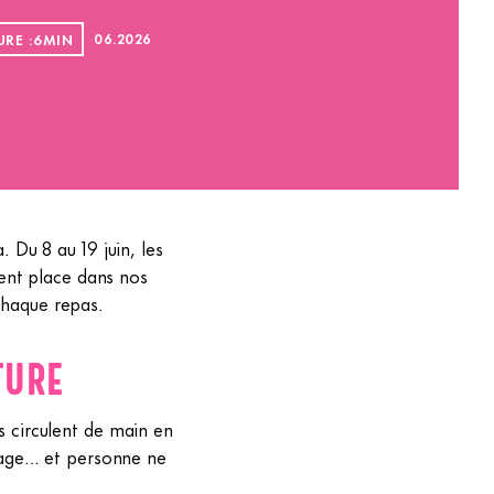
URE :
6
MIN
06
.
2026
Du 8 au 19 juin, les
ent place dans nos
 chaque repas.
TURE
es circulent de main en
tage… et personne ne