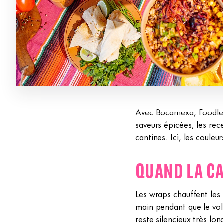
Avec Bocamexa, Foodles 
saveurs épicées, les re
cantines. Ici, les coule
QUAND LA CA
Les wraps chauffent les d
main pendant que le vo
reste silencieux très lo