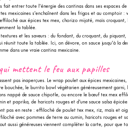
fait entrer toute l'énergie des cantinas dans ses espaces de
tes mexicaines s'enchaînent dans les frigos et au comptoir : 
effiloché aux épices tex mex, chorizo mijoté, maïs croquant, 
lamment la tablée.
 textures et les saveurs : du fondant, du croquant, du piquant,
 réunit toute la tablée. Ici, on dévore, on sauce jusqu'à la d
comme dans une vraie cantina mexicaine.
qui mettent le feu aux papilles
assent pas inaperçues. Le wrap poulet aux épices mexicaines, 
re bouchée, le burrito bowl végétarien généreusement garni, 
rons nappé de sauce chipotle, ou encore le bœuf tex mex ef
n et paprika, de haricots rouges et d'une sauce salsa épicé
ont pas en reste : effiloché de poulet tex mex, riz, maïs et oi
filoché avec pommes de terre au cumin, haricots rouges et s
tout aussi généreuses viennent compléter la carte, pour que t