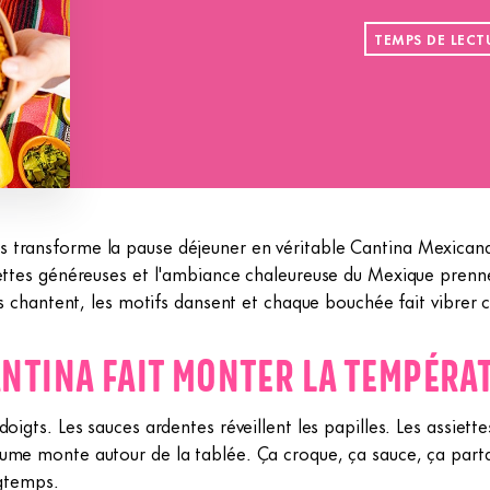
TEMPS DE LECT
transforme la pause déjeuner en véritable Cantina Mexicana. 
cettes généreuses et l'ambiance chaleureuse du Mexique prenn
urs chantent, les motifs dansent et chaque bouchée fait vibrer
NTINA FAIT MONTER LA TEMPÉRA
oigts. Les sauces ardentes réveillent les papilles. Les assiett
lume monte autour de la tablée. Ça croque, ça sauce, ça par
ngtemps.