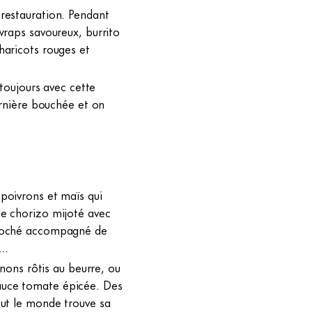
 restauration. Pendant
wraps savoureux, burrito
haricots rouges et
 toujours avec cette
ernière bouchée et on
poivrons et maïs qui
le chorizo mijoté avec
filoché accompagné de
e…
gnons rôtis au beurre, ou
auce tomate épicée. Des
out le monde trouve sa