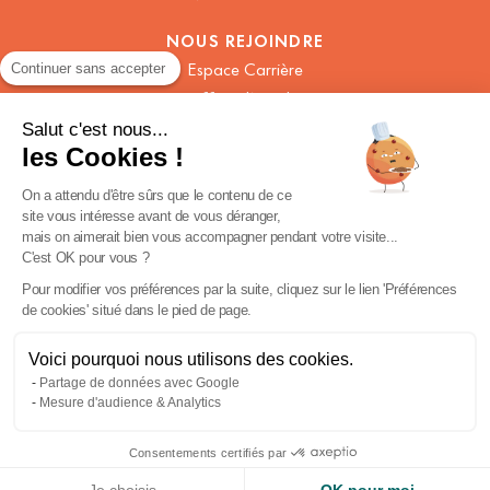
NOUS REJOINDRE
Espace Carrière
Continuer sans accepter
Offres d’Emploi
Salut c'est nous...
les Cookies !
Mentions légales
On a attendu d'être sûrs que le contenu de ce
Politique de confidentialité
site vous intéresse avant de vous déranger,
CGV
mais on aimerait bien vous accompagner pendant votre visite...
C'est OK pour vous ?
CGU Fidélité
Pour modifier vos préférences par la suite, cliquez sur le lien 'Préférences
Foodles UK
de cookies' situé dans le pied de page.
Préférences cookies
Voici pourquoi nous utilisons des cookies.
Partage de données avec Google
Mesure d'audience & Analytics
Consentements certifiés par